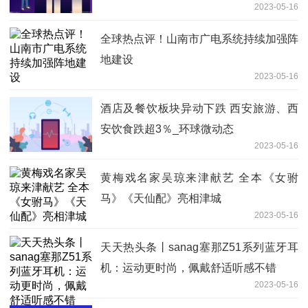
2023-05-16
全球热点评！山南市广电系统持续加强阵
地建设
2023-05-16
酒店及餐饮板块异动下跌 西安旅游、西
安饮食跌超3％_环球微动态
2023-05-16
黄梅戏名家吴琼来津献艺 全本《女驸
马》《天仙配》亮相津城
2023-05-16
天天热头条丨sanag塞那Z51系列蓝牙耳
机：运动更时尚，佩戴舒适听感不错
2023-05-16