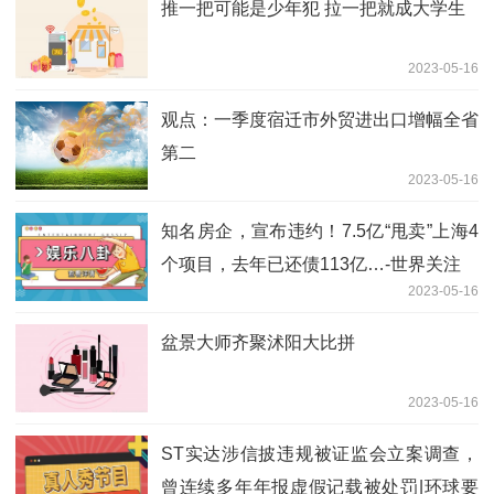
推一把可能是少年犯 拉一把就成大学生
2023-05-16
观点：一季度宿迁市外贸进出口增幅全省
第二
2023-05-16
知名房企，宣布违约！7.5亿“甩卖”上海4
个项目，去年已还债113亿…-世界关注
2023-05-16
盆景大师齐聚沭阳大比拼
2023-05-16
ST实达涉信披违规被证监会立案调查，
曾连续多年年报虚假记载被处罚|环球要