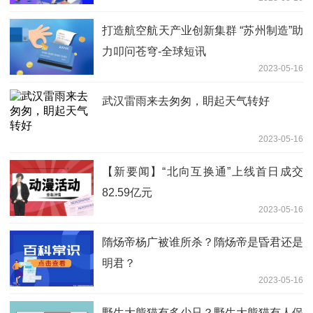
环球讯息
打造航空航天产业创新集群 “苏州制造”助
力叩问苍穹-全球短讯
2023-05-16
武汉雷雨来去匆匆，眀起天气转好
2023-05-16
【新要闻】“北向互换通”上线首日成交
82.59亿元
2023-05-16
隋炀帝杨广被谁所杀？隋炀帝是昏君还是
明君？
2023-05-16
野生大熊猫有多少只？野生大熊猫有人保