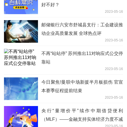
好不好？
2023-05-16
邮储银行六安市舒城县支行：工会建设推
动企业高质量发展 全球热点评
2023-05-16
不再“站站停” 苏州推出11对响应式公交停
靠站
2023-05-16
今日聚焦!曼联中场新援半月板损伤 官宣
本赛季征程提前结束
2023-05-16
央行“量增价平”续作中期借贷便利
（MLF）——金融支持实体经济力度不减
2023-05-16